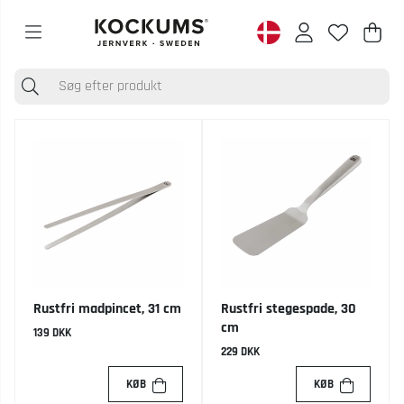
Ind
Anta
.
Rustfri madpincet, 31 cm
Rustfri stegespade, 30
cm
139 DKK
229 DKK
KØB
KØB