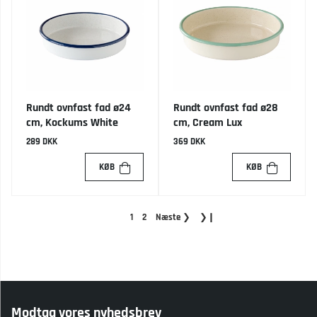
Rundt ovnfast fad ø24
Rundt ovnfast fad ø28
cm, Kockums White
cm, Cream Lux
289 DKK
369 DKK
KØB
KØB
1
2
Næste
❯
❯❙
Modtag vores nyhedsbrev