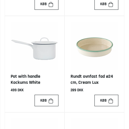
KØB
KØB
Pot with handle
Rundt ovnfast fad ø24
Kockums White
cm, Cream Lux
499 DKK
289 DKK
KØB
KØB