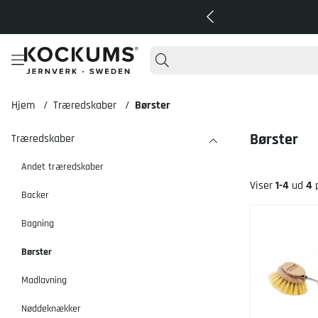
Hjem
Træredskaber
Børster
Børster
Træredskaber
Andet træredskaber
Viser
1-4
ud
4
p
Backer
Produkter
Bagning
Børster
Madlavning
Nøddeknækker