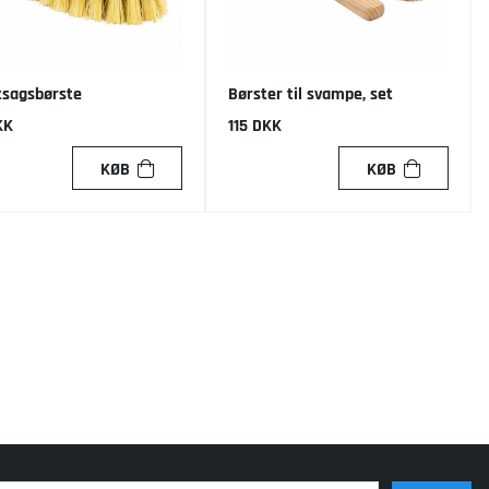
tsagsbørste
Børster til svampe, set
KK
115 DKK
KØB
KØB