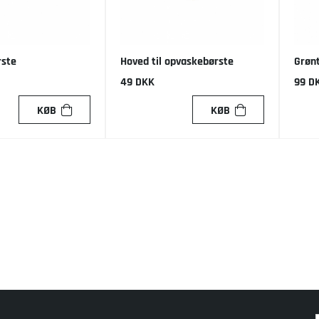
rste
Hoved til opvaskebørste
Grøn
49 DKK
99 D
KØB
KØB