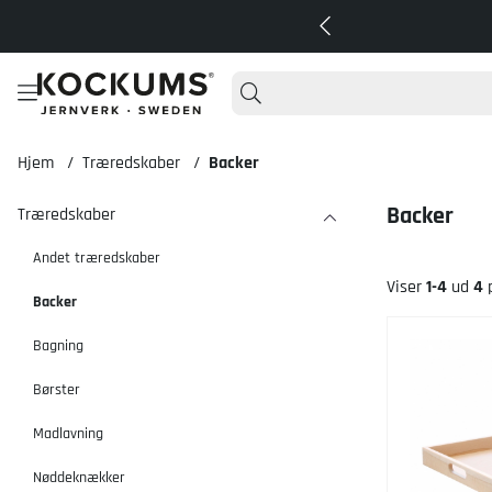
Hjem
Træredskaber
Backer
Backer
Træredskaber
Andet træredskaber
Viser
1-4
ud
4
p
Backer
Produkter
Bagning
Børster
Madlavning
Nøddeknækker