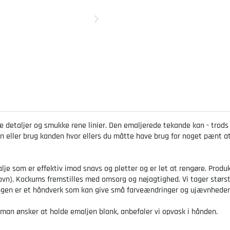
etaljer og smukke rene linier. Den emaljerede tekande kan - trods n
en eller brug kanden hvor ellers du måtte have brug for noget pænt a
je som er effektiv imod snavs og pletter og er let at rengøre. Produ
geovn). Kockums fremstilles med omsorg og nøjagtighed. Vi tager størs
jeringen er et håndverk som kan give små farveændringer og ujævnheder
an ønsker at holde emaljen blank, anbefaler vi opvask i hånden.