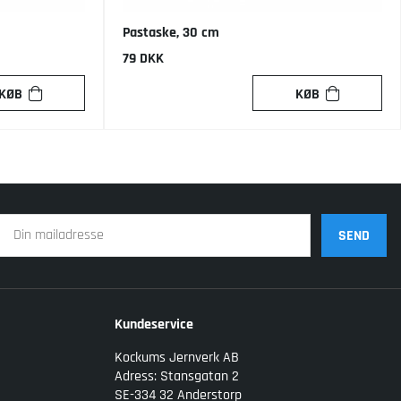
Pastaske, 30 cm
79 DKK
KØB
KØB
SEND
Kundeservice
Kockums Jernverk AB
Adress: Stansgatan 2
SE-334 32 Anderstorp