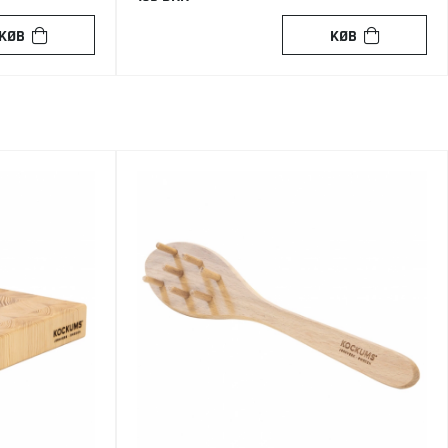
KØB
KØB