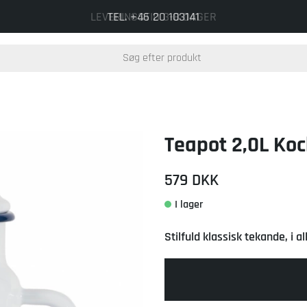
TEL. +46 20 103141
Teapot 2,0L Ko
579
DKK
Stilfuld klassisk tekande, i a