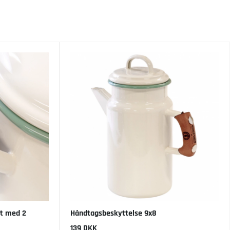
æt med 2
Håndtagsbeskyttelse 9x8
139 DKK