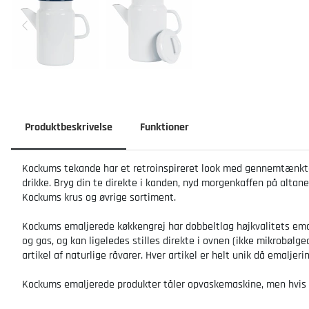
Produktbeskrivelse
Funktioner
Kockums tekande har et retroinspireret look med gennemtænkte d
drikke. Bryg din te direkte i kanden, nyd morgenkaffen på altan
Kockums krus og øvrige sortiment.
Kockums emaljerede køkkengrej har dobbeltlag højkvalitets emal
og gas, og kan ligeledes stilles direkte i ovnen (ikke mikrobøl
artikel af naturlige råvarer. Hver artikel er helt unik då emal
Kockums emaljerede produkter tåler opvaskemaskine, men hvis m