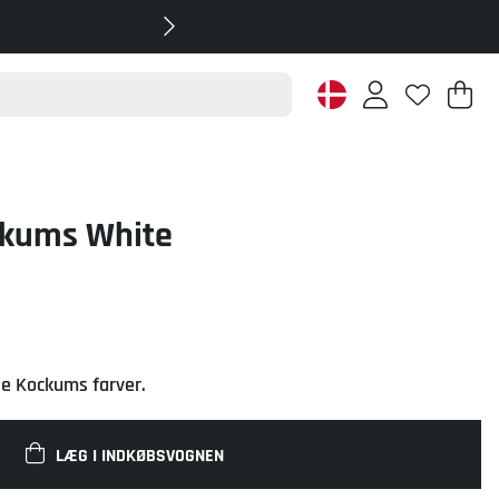
In
An
.
ckums White
lle Kockums farver.
LÆG I INDKØBSVOGNEN