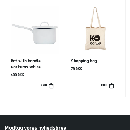
Pot with handle
Shopping bag
Kockums White
79 DKK
499 DKK
KØB
KØB
Modtag vores nyhedsbrev