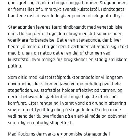
godt greb, også når du bruger begge hænder. Stegepanden
er fremstillet af 3 mm tykt svensk kulstofstål. Håndtagets
børstede rustfri overflade giver panden et elegant udtryk.
Stegepanden leveres færdigindbrændt med vegetabilske
olier. Du kan derfor tage den i brug med det samme uden
yderligere forberedelse. Det er en stegepande, der bliver
bedre, jo mere du bruger den. Overfladen vil ændre sig i takt
med brugen, og netop det er en del af charmen ved
kulstofstål, hvor mange års brug skaber en stadig smukkere
patina.
Som altid med kulstofstålprodukter anbefaler vi langsom
opvarmning, der sikrer en jævn varmefordeling over hele
stegefladen. Kulstofstålet holder effektivt på varmen, og
derfor behøver du sjældent at bruge højeste effekt på
komfuret. Efter rengøring i varmt vand og grundig aftørring
smører du et tyndt lag olie på stegefladen. På den måde
vedligeholder du overfladen på en enkel måde og opbygger
samtidig en naturlig slippeffekt.
Med Kockums Jernverks ergonomiske stegepande i