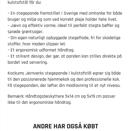
kulstofstål får du:
– En stegepande fremstillet i Sverige med omtanke for både
bruger og miljø og som ved korrekt pleje holder hele livet.
– Jævn og effektiv varme, ideel til perfekt stegte bøffer og
sprøde grøntsager.
– Din egen naturligt opbyggede stegeflade, fri for skadelige
stoffer, hvor maden slipper let.
– Et ergonomisk udformet håndtag.
– Et stilrent design, der gør, at panden kan stilles direkte på
bordet ved servering.
Kockums Jernverks stegepande i kulstofstål egner sig både
til den passionerede hjemmekok og den professionelle kok.
Få stegepanden, der løfter din madlavning til et nyt niveau.
Bemærk: Håndtagsbeskyttere 5x14 cm og 5x19 cm passer
ikke til det ergonomiske håndtag.
ANDRE HAR OGSÅ KØBT