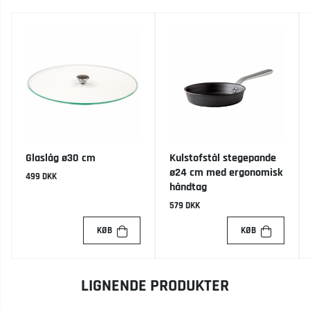
Glaslåg ø30 cm
Kulstofstål stegepande
ø24 cm med ergonomisk
499 DKK
håndtag
579 DKK
KØB
KØB
LIGNENDE PRODUKTER