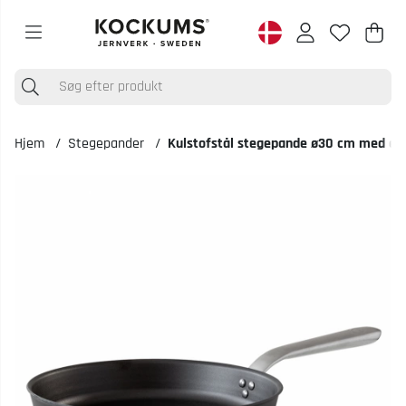
Ind
Anta
.
Hjem
Stegepander
Kulstofstål stegepande ø30 cm med e
Produktbilleder Kulstofstål stegepande ø30 cm med ergonomisk hån